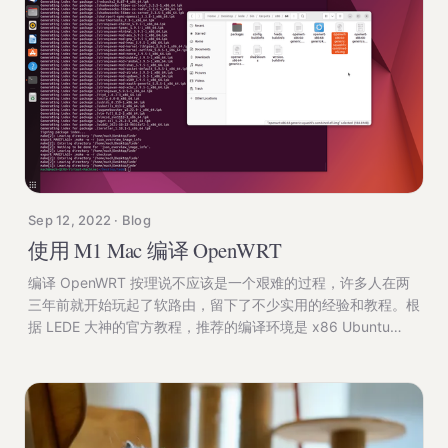
MOUNT="/mnt/sda1" TYPE="vfat" /dev/sda2:
Sep 12, 2022 · Blog
使用 M1 Mac 编译 OpenWRT
编译 OpenWRT 按理说不应该是一个艰难的过程，许多人在两
三年前就开始玩起了软路由，留下了不少实用的经验和教程。根
据 LEDE 大神的官方教程，推荐的编译环境是 x86 Ubuntu
LTS。而我面临的挑战则是需要使用 M1 Max 芯片的 MacBook
Pro，虽然官方教程里同样也有针对 Mac 的步骤，但对于全新
ARM 平台的芯片和系统，我怀疑这些步骤是否仍然适用于。 我
立刻能想到自己有三个选项： 1. 按照 x86 Mac 环境下的教程进
行编译 2. 安装虚拟机运行 ARM Ubuntu LTS 进行编译 3. 安装