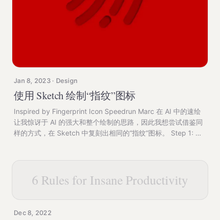
Jan 8, 2023 · Design
使用 Sketch 绘制“指纹”图标
Inspired by Fingerprint Icon Speedrun Marc 在 AI 中的速绘
让我惊讶于 AI 的强大和整个绘制的思路，因此我想尝试借鉴同
样的方式，在 Sketch 中复刻出相同的“指纹”图标。 Step 1: 绘
制 1/4 段圆弧 这一步比较简单，首先绘制一个正圆并取消填充
色只保留边框，在这里我将边框宽度设置为 16px。接下来，通
过编辑路径，删除上方和左侧的两个控制点，在这里需要注意的
6 Rules for Insane Productivity
是，在右侧的路径属性面板中选择“打开路径”，并将端点样式设
置为圆形，这样就得到我们想要的初始 1/4 段圆弧。 Step 2: 基
于圆弧绘制环绕偏置路径 很不幸的是，在 Sketch 中，对于非
闭合的路径而言，无法像在 AI 中那样绘制偏置路径。为了达到
Dec 8, 2022
相同的效果，