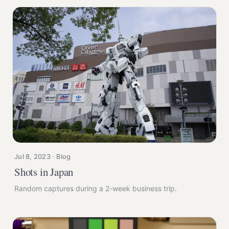
外壳是塑料材质，并且只有黑白两色，整体风格比较低调。对比
现代的电子产品，特别是大多数苹果产品，缺乏金属材质所带来
的高级感。在打字体验上，由于它是为数不多的静电容键盘，相
比机械键盘显的更为高级，段落手感也非常独特，但相对较重的
触发和触底克数，我在每次长时间使用后还是会感到明显的疲
惫。 当我搬入新家，开始着手布置自己的书桌时，我希望能拥
有一把更加个性化的键盘，不但能满足我个人对外观、打字手感
和打字音的偏好，更重要的是其整体风格必须能融入到整个书桌
的风格中，这样才能充分表达出我的个性。 在那之后不久我便
入坑了客制化机械键盘，并在短时间内先后购入了 QK65 和
Zoom65 V2 这两把特点鲜明但又风格迥异的键盘。 QK65 第一
次上手 QK65 时，阳极铝制外壳的丝滑手感让我瞬间联想到了
MacBook Pro 和 iPad，难以想象这款价
Jul 8, 2023 · Blog
Shots in Japan
Random captures during a 2-week business trip.