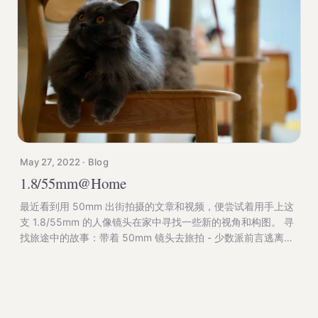
虚拟机运行 x86 Ubuntu LTS 进行编译。 选项 3 虽然最为稳
妥，但实际操作后感觉性能实在太差，从时间上看，模拟 x86
May 27, 2022 · Blog
1.8/55mm@Home
最近看到用 50mm 出街拍摄的文章和视频，便尝试着用手上这
支 1.8/55mm 的人像镜头在家中寻找一些新的视角和构图。 寻
找旅途中的故事：带着 50mm 镜头去旅拍 - 少数派前言逃离千
篇一律的生活，踏上旅途，哪怕只在脑海里畅想就能让人心情愉
悦。对于大多数人来说，旅途的时光终究只是生命中短暂的片
段。因此，我们总希望可以尽可能真实地记录下我们旅途中遇到
的瞬间。一些对画质比较有 ...少数派 - 高品质数字消费指南
Hermanchannn