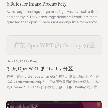
6 Rules for Insane Productivity
Avoid large meetings Large meetings waste valuable time
and energy. * They discourage debate * People are more
guarded than open * There’s not enough time for everyone
to contribute Don’t schedule large meetings unless you’re
certain they provide value to everyone. Leave a meeting if
you’re not contributing
扩充 OpenWRT 的 Overlay 分区
Nov 26, 2022 · Blog
扩充 OpenWRT 的 Overlay 分区
首先，使用 cfdisk /dev/nvme0n1 在固态硬盘上新建分区，并
命名为 /dev/nvme0n1p3 ，具体图形界面的操作步骤参考 eSir
的 OpenWRT Overlay 扩容教程 。接下来的 Overlay 的设置将
参考 OpenWRT 官方文档说明 。 完成新建分区后通过 block
info 命令查看最新的分区情况，输出结果类似如下 /dev/sda1:
UUID="67E3-17ED" LABEL="EFI" VERSION="FAT32"