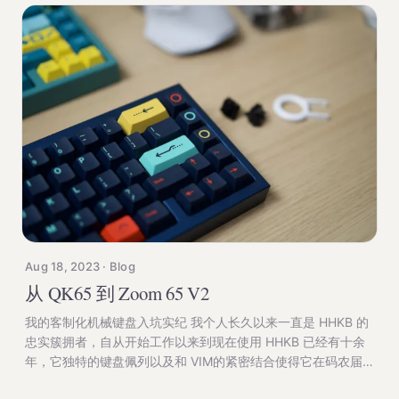
内部空间中，不同组件之间放置不同材料的软布垫，这
类布垫包括 PCB 和定位板之间的夹心棉，贴于 PCB
板之上的轴下垫，PCB 底部的 PE 棉，最后还有用于
盘底壳的底棉，这些材料可以很好的吸收打字时产生的
回声，震动以及其他细碎的高频杂音，使得最终的打字
音显得更为集中，低沉和浑厚。 QK65 和 Zoom65 都
无一例外附带了完整的声音包，也都不出料的需要这些
声音包的加持才能得到比较悦耳的打字音。然而，声音
包带来的弊端也非常明显，在消除了高频杂音的同时，
也将打字音变得非常同质化，整体声音偏低沉甚至沙
哑。 客制化键盘的进阶版本都着力通过改进内部设
计，如底壳内腔、内外配重的外观，材料的选择，甚至
配合定位板和 PCB 的托架结构，来塑造出高亢明亮的
Aug 18, 2023 · Blog
打字音。这种多方位设计上的精进，
从 QK65 到 Zoom 65 V2
我的客制化机械键盘入坑实纪 我个人长久以来一直是 HHKB 的
忠实簇拥者，自从开始工作以来到现在使用 HHKB 已经有十余
年，它独特的键盘佩列以及和 VIM的紧密结合使得它在码农届
有着特殊的影响力，被不少人奉为键盘届中的圣杯。 HHKB 的